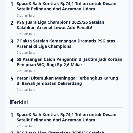
SpaceX Raih Kontrak Rp74,1 Triliun untuk Desain
Satelit Pelindung dari Ancaman Udara
2 bulan lalu
PSG Juara Liga Champions 2025/26 Setelah
Kalahkan Arsenal Lewat Adu Penalti!
2 bulan lalu
7 Fakta Setelah Kemenangan Dramatis PSG atas
Arsenal di Liga Champions
2 bulan lalu
58 Pasangan Calon Pengantin di Jaktim Jadi Korban
Penipuan WO, Rugi Rp 2,6 Miliar
2 bulan lalu
Petani Ditemukan Meninggal Terbungkus Karung
di Bawah Jembatan Deliserdang
2 bulan lalu
Terkini
SpaceX Raih Kontrak Rp74,1 Triliun untuk Desain
Satelit Pelindung dari Ancaman Udara
2 bulan lalu
PSG Juara Liga Champions 2025/26 Setelah