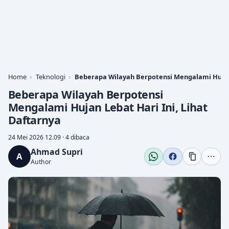
Home
Teknologi
Beberapa Wilayah Berpotensi Mengalami Hujan 
Beberapa Wilayah Berpotensi
Mengalami Hujan Lebat Hari Ini, Lihat
Daftarnya
24 Mei 2026 12.09 · 4 dibaca
Ahmad Supri
A
Author