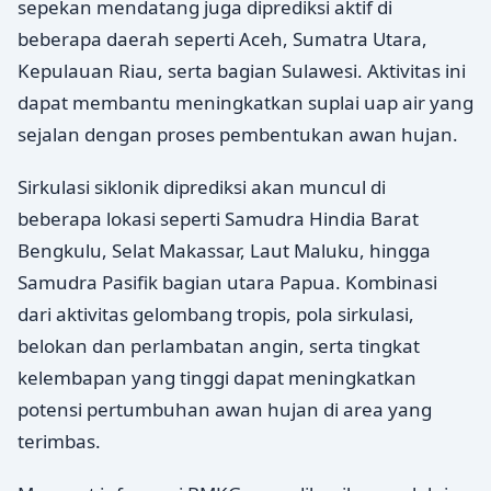
sepekan mendatang juga diprediksi aktif di
beberapa daerah seperti Aceh, Sumatra Utara,
Kepulauan Riau, serta bagian Sulawesi. Aktivitas ini
dapat membantu meningkatkan suplai uap air yang
sejalan dengan proses pembentukan awan hujan.
Sirkulasi siklonik diprediksi akan muncul di
beberapa lokasi seperti Samudra Hindia Barat
Bengkulu, Selat Makassar, Laut Maluku, hingga
Samudra Pasifik bagian utara Papua. Kombinasi
dari aktivitas gelombang tropis, pola sirkulasi,
belokan dan perlambatan angin, serta tingkat
kelembapan yang tinggi dapat meningkatkan
potensi pertumbuhan awan hujan di area yang
terimbas.