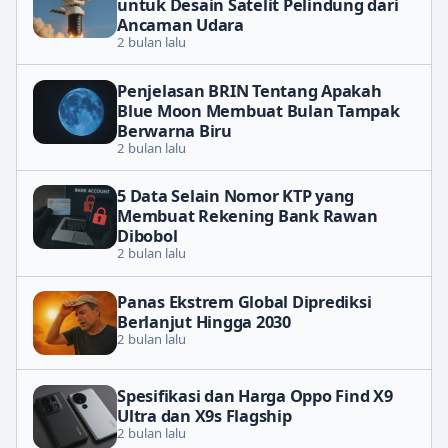
untuk Desain Satelit Pelindung dari
Ancaman Udara
2 bulan lalu
Penjelasan BRIN Tentang Apakah
Blue Moon Membuat Bulan Tampak
Berwarna Biru
2 bulan lalu
5 Data Selain Nomor KTP yang
Membuat Rekening Bank Rawan
Dibobol
2 bulan lalu
Panas Ekstrem Global Diprediksi
Berlanjut Hingga 2030
2 bulan lalu
Spesifikasi dan Harga Oppo Find X9
Ultra dan X9s Flagship
2 bulan lalu