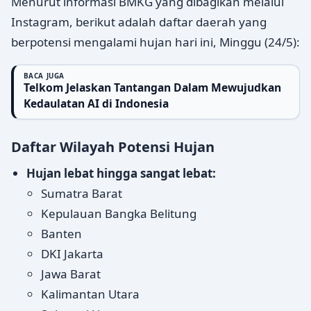
Menurut informasi BMKG yang dibagikan melalui
Instagram, berikut adalah daftar daerah yang
berpotensi mengalami hujan hari ini, Minggu (24/5):
BACA JUGA
Telkom Jelaskan Tantangan Dalam Mewujudkan
Kedaulatan AI di Indonesia
Daftar Wilayah Potensi Hujan
Hujan lebat hingga sangat lebat:
Sumatra Barat
Kepulauan Bangka Belitung
Banten
DKI Jakarta
Jawa Barat
Kalimantan Utara