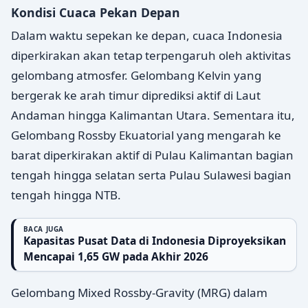
Kondisi Cuaca Pekan Depan
Dalam waktu sepekan ke depan, cuaca Indonesia
diperkirakan akan tetap terpengaruh oleh aktivitas
gelombang atmosfer. Gelombang Kelvin yang
bergerak ke arah timur diprediksi aktif di Laut
Andaman hingga Kalimantan Utara. Sementara itu,
Gelombang Rossby Ekuatorial yang mengarah ke
barat diperkirakan aktif di Pulau Kalimantan bagian
tengah hingga selatan serta Pulau Sulawesi bagian
tengah hingga NTB.
BACA JUGA
Kapasitas Pusat Data di Indonesia Diproyeksikan
Mencapai 1,65 GW pada Akhir 2026
Gelombang Mixed Rossby-Gravity (MRG) dalam