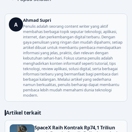
Ahmad Supri
A
Penulis adalah seorang content writer yang aktif
membahas berbagai topik seputar teknologi, aplikasi,
internet, dan perkembangan digital terbaru. Dengan
gaya penulisan yang ringan dan mudah dipahami, setiap
artikel dibuat untuk membantu pembaca mendapatkan
informasi yang jelas, praktis, dan relevan dengan
kebutuhan sehari-hari. Fokus utama penulis adalah
menghadirkan konten informatif seperti tutorial, tips
teknologi, review aplikasi, solusi digital, serta berbagai
informasi terbaru yang bermanfaat bagi pembaca dari
berbagai kalangan. Melalui artikel yang sederhana
namun berkualitas, penulis berharap dapat membantu
pembaca lebih mudah memahami dunia teknologi
modern.
Artikel terkait
SpaceX Raih Kontrak Rp74,1 Triliun