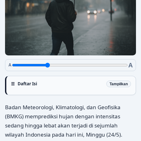
A
A
Daftar Isi
Tampilkan
Badan Meteorologi, Klimatologi, dan Geofisika
(BMKG) memprediksi hujan dengan intensitas
sedang hingga lebat akan terjadi di sejumlah
wilayah Indonesia pada hari ini, Minggu (24/5).