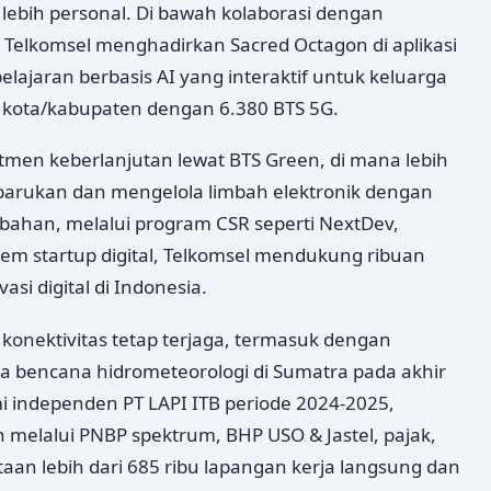
ebih personal. Di bawah kolaborasi dengan
I), Telkomsel menghadirkan Sacred Octagon di aplikasi
ajaran berbasis AI yang interaktif untuk keluarga
7 kota/kabupaten dengan 6.380 BTS 5G.
itmen keberlanjutan lewat BTS Green, di mana lebih
barukan dan mengelola limbah elektronik dengan
bahan, melalui program CSR seperti NextDev,
em startup digital, Telkomsel mendukung ribuan
si digital di Indonesia.
 konektivitas tetap terjaga, termasuk dengan
 bencana hidrometeorologi di Sumatra pada akhir
i independen PT LAPI ITB periode 2024-2025,
un melalui PNBP spektrum, BHP USO & Jastel, pajak,
aan lebih dari 685 ribu lapangan kerja langsung dan