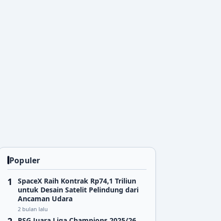
Populer
SpaceX Raih Kontrak Rp74,1 Triliun
untuk Desain Satelit Pelindung dari
Ancaman Udara
2 bulan lalu
PSG Juara Liga Champions 2025/26