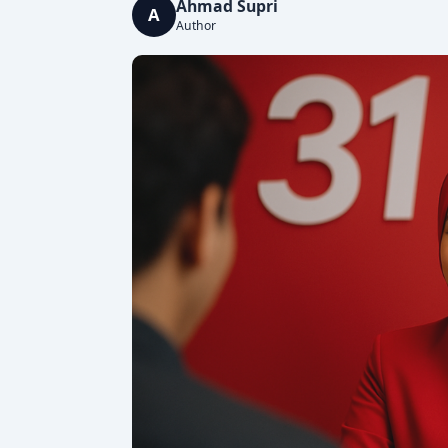
Ahmad Supri
A
Author